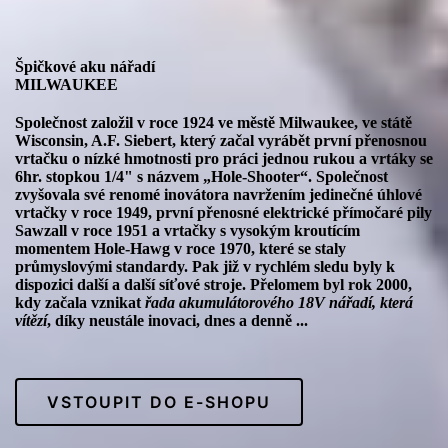
Špičkové aku nářadí
MILWAUKEE
Společnost založil v roce 1924 ve městě Milwaukee, ve státě
Wisconsin, A.F. Siebert, který začal vyrábět první přenosnou
vrtačku o nízké hmotnosti pro práci jednou rukou a vrtáky se
6hr. stopkou 1/4" s názvem „Hole-Shooter“. Společnost
zvyšovala své renomé inovátora navržením jedinečné úhlové
vrtačky v roce 1949, první přenosné elektrické přímočaré pily
Sawzall v roce 1951 a vrtačky s vysokým kroutícím
momentem Hole-Hawg v roce 1970, které se staly
průmyslovými standardy. Pak již v rychlém sledu byly k
dispozici další a další síťové stroje. Přelomem byl rok 2000,
kdy začala vznikat
řada akumulátorového 18V nářadí, která
vítězí
, díky neustále inovaci, dnes a denně ...
VSTOUPIT DO E-SHOPU