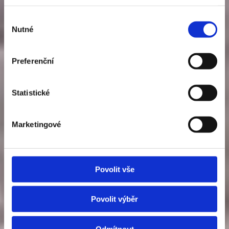
Výběr
Nutné
souhlasu
Preferenční
Statistické
Marketingové
Povolit vše
Povolit výběr
Odmítnout